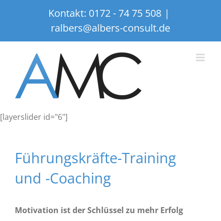
Zum
Kontakt:
0172 - 74 75 508
|
Inhalt
ralbers@albers-consult.de
springen
[layerslider id="6"]
Führungskräfte-Training
und -Coaching
Motivation ist der Schlüssel zu mehr Erfolg