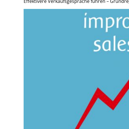
Effektivere Verkaufsgespräche führen – Grundreg
Zeige
grösseres
Bild