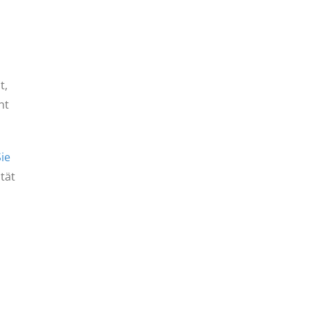
t,
ht
ie
ität