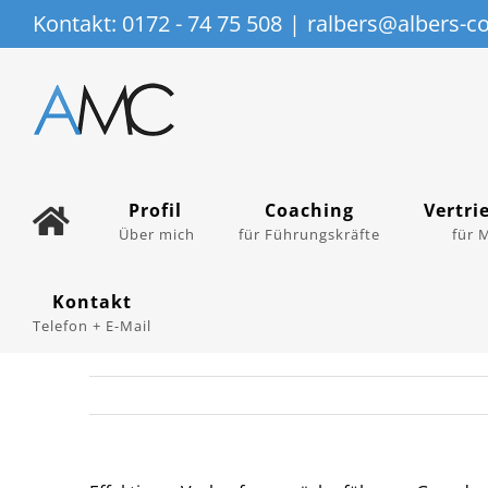
Zum
Kontakt:
0172 - 74 75 508
|
ralbers@albers-co
Inhalt
springen
Profil
Coaching
Vertri
Über mich
für Führungskräfte
für 
Kontakt
Telefon + E-Mail