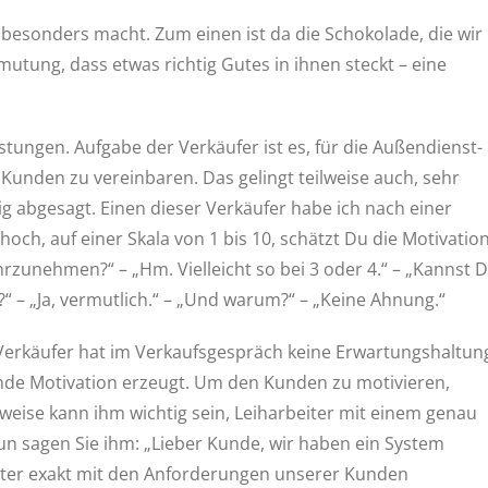
 besonders macht. Zum einen ist da die Schokolade, die wir
rmutung, dass etwas richtig Gutes in ihnen steckt – eine
stungen. Aufgabe der Verkäufer ist es, für die Außendienst-
 Kunden zu vereinbaren. Das gelingt teilweise auch, sehr
ig abgesagt. Einen dieser Verkäufer habe ich nach einer
och, auf einer Skala von 1 bis 10, schätzt Du die Motivatio
rzunehmen?“ – „Hm. Vielleicht so bei 3 oder 4.“ – „Kannst 
?“ – „Ja, vermutlich.“ – „Und warum?“ – „Keine Ahnung.“
Verkäufer hat im Verkaufsgespräch keine Erwartungshaltun
nde Motivation erzeugt. Um den Kunden zu motivieren,
weise kann ihm wichtig sein, Leiharbeiter mit einem genau
n sagen Sie ihm: „Lieber Kunde, wir haben ein System
beiter exakt mit den Anforderungen unserer Kunden