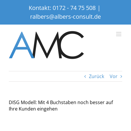
Zum
Kontakt:
0172 - 74 75 508
|
Inhalt
ralbers@albers-consult.de
springen
Zurück
Vor
DISG Modell: Mit 4 Buchstaben noch besser auf
Ihre Kunden eingehen
Zeige
grösseres