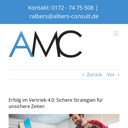
Zum
Kontakt:
0172 - 74 75 508
|
Inhalt
ralbers@albers-consult.de
springen
Zurück
Vor
Erfolg im Vertrieb 4.0: Sichere Strategien für
unsichere Zeiten
Zeige
grösseres